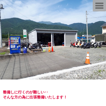
T
o
g
g
l
e
n
a
v
i
g
a
t
i
o
n
整備しに行くのが難しい‥
そんな方の為に出張整備いたします！