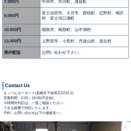
7,500円
甲州市、早川町、身延町
富士吉田市、大月市、西桂町、忍野村、鳴沢
9,000円
村、富士河口湖町
10,500円
都留市、南部町、山中湖村
13,500円
上野原市、小菅村、丹波山村、道志村
県外配送
お問い合わせ下さい。
Contact Us
まっつんモータース(韮崎市下祖母石2233-1)
営業時間：9:30～18:00(不定休)
※時間外対応は、一度ご相談ください。
できる範囲で対応いたします。
予約・お問い合わせは下の連絡先へ↓