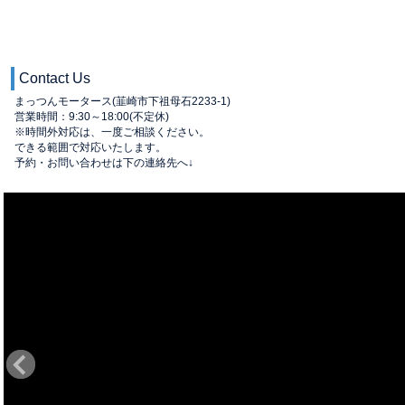
Contact Us
まっつんモータース(韮崎市下祖母石2233-1)
営業時間：9:30～18:00(不定休)
※時間外対応は、一度ご相談ください。
できる範囲で対応いたします。
予約・お問い合わせは下の連絡先へ↓