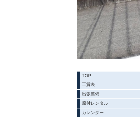
TOP
工賃表
出張整備
原付レンタル
カレンダー